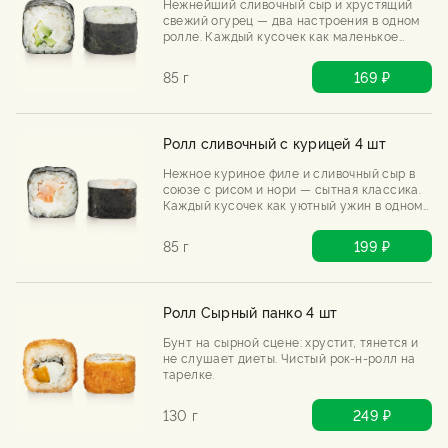
Нежнейший сливочный сыр и хрустящий
свежий огурец — два настроения в одном
ролле. Каждый кусочек как маленькое
удовольствие.
85 г
169 ₽
Ролл сливочный с курицей 4 шт
Нежное куриное филе и сливочный сыр в
союзе с рисом и нори — сытная классика.
Каждый кусочек как уютный ужин в одном
движении палочек.
85 г
199 ₽
Ролл Сырный панко 4 шт
Бунт на сырной сцене: хрустит, тянется и
не слушает диеты. Чистый рок-н-ролл на
тарелке.
130 г
249 ₽