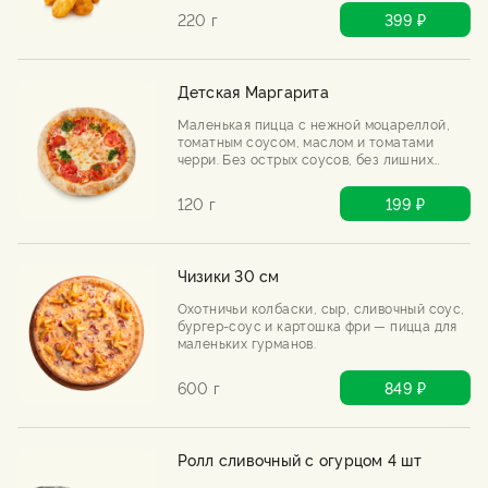
220 г
399 ₽
Детская Маргарита
Маленькая пицца с нежной моцареллой,
томатным соусом, маслом и томатами
черри. Без острых соусов, без лишних
добавок — только мягкий вкус, который
нравится детям.
120 г
199 ₽
Чизики 30 см
Охотничьи колбаски, сыр, сливочный соус,
бургер-соус и картошка фри — пицца для
маленьких гурманов.
600 г
849 ₽
Ролл сливочный с огурцом 4 шт