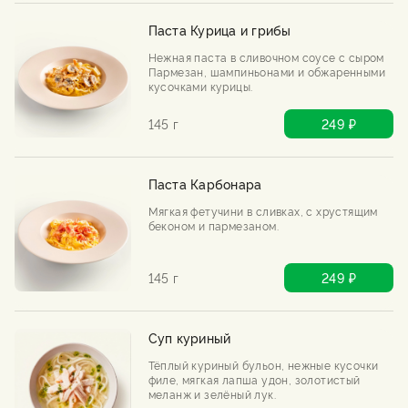
Паста Курица и грибы
Нежная паста в сливочном соусе с сыром
Пармезан, шампиньонами и обжаренными
кусочками курицы.
145 г
249 ₽
Паста Карбонара
Мягкая фетучини в сливках, с хрустящим
беконом и пармезаном.
145 г
249 ₽
Суп куриный
Тёплый куриный бульон, нежные кусочки
филе, мягкая лапша удон, золотистый
меланж и зелёный лук.